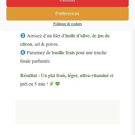
Refuser
Préparation express :
tomates et poivrons
Coupez
en dés.
Préférences
avocat
carottes
Ajoutez
en morceaux et
Politique de cookies
râpées.
huile d’olive
jus de
Arrosez d’un filet d’
, de
citron
, sel & poivre.
basilic frais
Parsemez de
pour une touche
finale parfumée.
Résultat :
frais, léger, ultra-vitaminé
Un plat
et
prêt en 5 min !