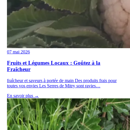
07 mai 2026
Fruits et Légumes Locaux : Goûtez à la
Fraîcheur
fraîcheur et saveurs à portée de main Des produits frais pour
toutes vos envies Les Serres de Mitry sont ravies…
En savoir plus →