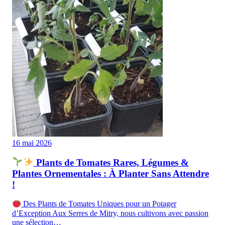
16 mai 2026
Plants de Tomates Rares, Légumes &
Plantes Ornementales : À Planter Sans Attendre
!
Des Plants de Tomates Uniques pour un Potager
d’Exception Aux Serres de Mitry, nous cultivons avec passion
une sélection…