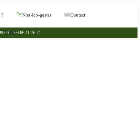
 ?
Nos éco-gestes
Contact
19h00
09 86 11 76 71