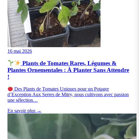
16 mai 2026
Plants de Tomates Rares, Légumes &
Plantes Ornementales : À Planter Sans Attendre
!
Des Plants de Tomates Uniques pour un Potager
d’Exception Aux Serres de Mitry, nous cultivons avec passion
une sélection…
En savoir plus →