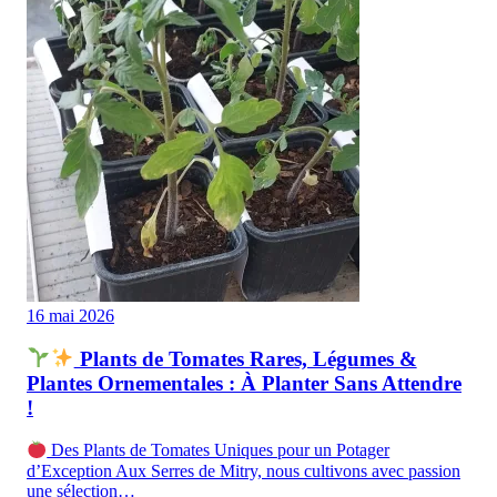
16 mai 2026
Plants de Tomates Rares, Légumes &
Plantes Ornementales : À Planter Sans Attendre
!
Des Plants de Tomates Uniques pour un Potager
d’Exception Aux Serres de Mitry, nous cultivons avec passion
une sélection…