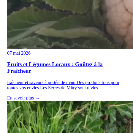
07 mai 2026
Fruits et Légumes Locaux : Goûtez à la
Fraîcheur
fraîcheur et saveurs à portée de main Des produits frais pour
toutes vos envies Les Serres de Mitry sont ravies…
En savoir plus →